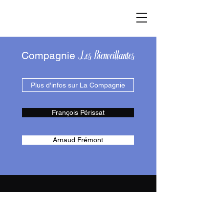
Les Bienveillantes
Les Bienveillantes
Compagnie
Plus d'infos sur La Compagnie
François Périssat
Arnaud Frémont
CSC La Blaiserie
Rue des Frères
Montgolfier - 86100 Poitiers