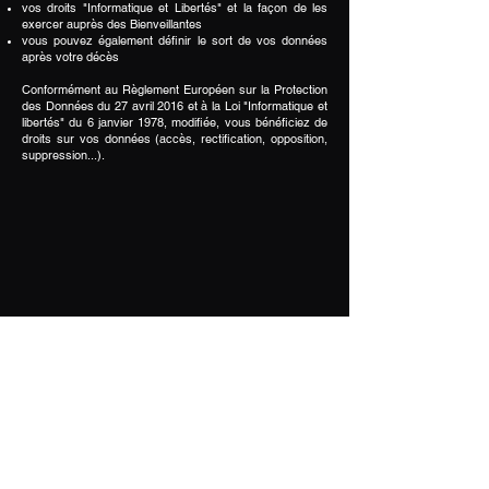
vos droits "Informatique et Libertés" et la façon de les
exercer auprès des Bienveillantes
vous pouvez également définir le sort de vos données
après votre décès
Conformément au Règlement Européen sur la Protection
des Données du 27 avril 2016 et à la Loi "Informatique et
libertés" du 6 janvier 1978, modifiée, vous bénéficiez de
droits sur vos données (accès, rectification, opposition,
suppression...).