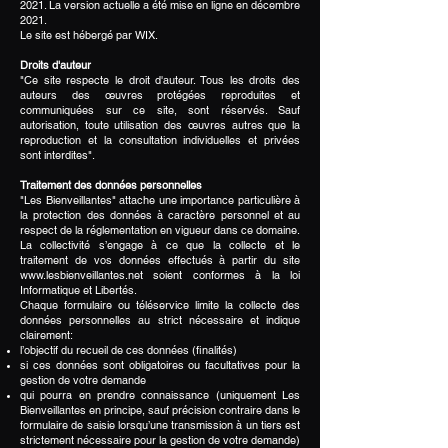
2021. La version actuelle a été mise en ligne en décembre
2021.
Le site est hébergé par WIX.
Droits d'auteur
"Ce site respecte le droit d'auteur. Tous les droits des
auteurs des œuvres protégées reproduites et
communiquées sur ce site, sont réservés. Sauf
autorisation, toute utilisation des œuvres autres que la
reproduction et la consultation individuelles et privées
sont interdites".
Traitement des données personnelles
"Les Bienveillantes" attache une importance particulière à
la protection des données à caractère personnel et au
respect de la réglementation en vigueur dans ce domaine.
La collectivité s’engage à ce que la collecte et le
traitement de vos données effectués à partir du site
www.lesbienveillantes.net
soient conformes à la loi
Informatique et Libertés.
Chaque formulaire ou téléservice limite la collecte des
données personnelles au strict nécessaire et indique
clairement:
l’objectif du recueil de ces données (finalités)
si ces données sont obligatoires ou facultatives pour la
gestion de votre demande
qui pourra en prendre connaissance (uniquement Les
Bienveillantes en principe, sauf précision contraire dans le
formulaire de saisie lorsqu’une transmission à un tiers est
strictement nécessaire pour la gestion de votre demande)