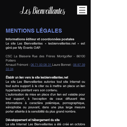
Les Bienveillantes
MENTIONS LÉGALES
Informations éditeur et coordonnées postales​
Le site Les Bienveillantes « lesbienveillantes.net » est
géré par My Events OAP.
CSC La Blaiserie Rue des Frères Montgolfier - 86100
Poitiers
Arnaud Frémont :
06 71 00 08 31
Laure Bonnet :
06 87 39
33 34
Établir un lien vers le site lesbienveillantes.net
Le site Les Bienveillantes autorise tout site Internet ou
tout autre support à le citer ou à mettre en place un lien
hypertexte pointant vers son contenu.
L'autorisation de mise en place d'un lien est valable pour
tout support, à l'exception de ceux diffusant des
informations à caractère polémique, pornographique,
xénophobe ou pouvant, dans une plus large mesure
porter atteinte à la sensibilité du plus grand nombre.
Développement et hébergement du site
Le site Internet Les Bienveillantes a été créé en octobre