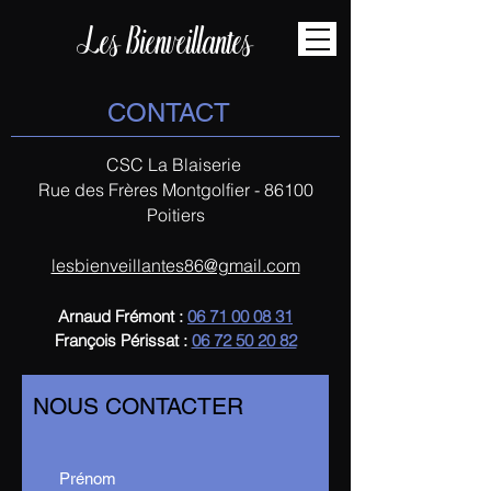
Les Bienveillantes
CONTACT
CSC La Blaiserie
Rue des Frères Montgolfier - 86100
Poitiers
lesbienveillantes86@gmail.com
Arnaud Frémont :
06 71 00 08 31
François Périssat :
06 72 50 20 82
NOUS CONTACTER